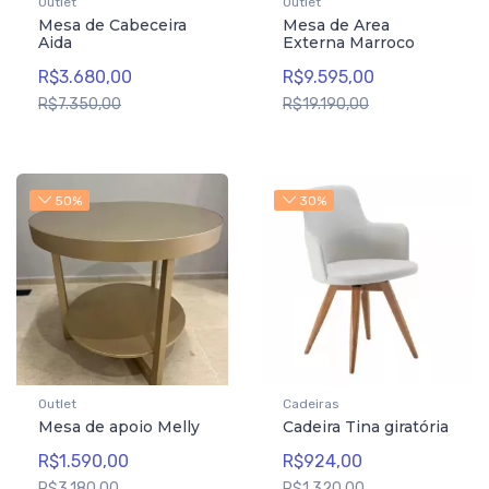
Outlet
Outlet
Mesa de Cabeceira
Mesa de Area
Aida
Externa Marroco
R$3.680,00
R$9.595,00
R$7.350,00
R$19.190,00
50%
30%
Outlet
Cadeiras
Mesa de apoio Melly
Cadeira Tina giratória
R$1.590,00
R$924,00
R$3.180,00
R$1.320,00